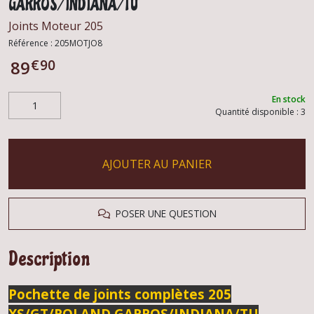
GARROS/INDIANA/TU
Joints Moteur 205
Référence :
205MOTJO8
€
90
89
En stock
Quantité disponible : 3
AJOUTER AU PANIER
POSER UNE QUESTION
Description
Pochette de joints complètes 205
XS/GT/ROLAND GARROS/INDIANA/TU