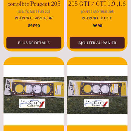
complète Peugeot 205
205 GTI / CTI 1.9 ,1.6
Rallye
/ Diesel
JOINTS MOTEUR 205
JOINTS MOTEUR 205
RÉFÉRENCE : 205MOTJOI7
RÉFÉRENCE : 0301H1
89
€
90
9
€
90
PLUS DE DÉTAILS
AJOUTER AU PANIER