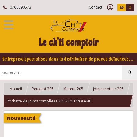
0766690573
Contact
0
Le ch'ti comptoir
Entreprise spécialisée dans la distribution de pièces détachées, refabrication pour voitures Yountimers Peugeot 205 GTI, 309 GTI - GTI16
Accueil
Peugeot 205
Moteur 205
Joints moteur 205
Pochette de joints complètes 205 XS/GT/ROLAND
GARROS/INDIANA/TU
Nouveauté