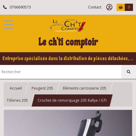
0766690573
Contact
0
Le ch'ti comptoir
Entreprise spécialisée dans la distribution de pièces détachées, refabrication pour voitures Yountimers Peugeot 205 GTI, 309 GTI - GTI16
Accueil
Peugeot 205
Eléments carrosserie 205
Tôleries 205
Crochet de remorquage 205 Rallye / GTI