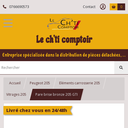
0766690573
Contact
0
Le ch'ti comptoir
Entreprise spécialisée dans la distribution de pièces détachées, refabrication pour voitures Yountimers Peugeot 205 GTI, 309 GTI - GTI16
Accueil
Peugeot 205
Eléments carrosserie 205
Vitrages 205
Pare brise bronze 205 GTI
Livré chez vous en 24/48h