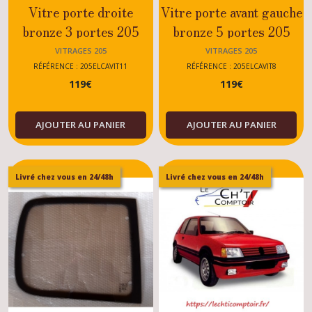
Vitre porte droite
Vitre porte avant gauche
bronze 3 portes 205
bronze 5 portes 205
GTI - RALLYE - XS -
Dturbo - GT - Sacré
VITRAGES 205
VITRAGES 205
DTURBO
Numéro - Essence -
RÉFÉRENCE : 205ELCAVIT11
RÉFÉRENCE : 205ELCAVIT8
119
€
119
€
Diesel
AJOUTER AU PANIER
AJOUTER AU PANIER
Livré chez vous en 24/48h
Livré chez vous en 24/48h