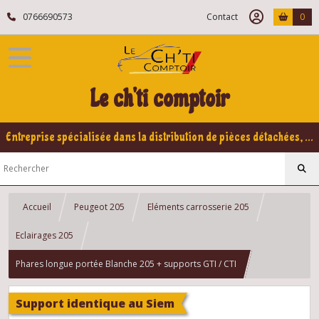
0766690573
Contact
0
Le ch'ti comptoir
Entreprise spécialisée dans la distribution de pièces détachées, refabrication pour voitures Yountimers Peugeot 205 GTI, 309 GTI - GTI16
Accueil
Peugeot 205
Eléments carrosserie 205
Eclairages 205
Phares longue portée Blanche 205 + supports GTI / CTI
Support identique au Siem