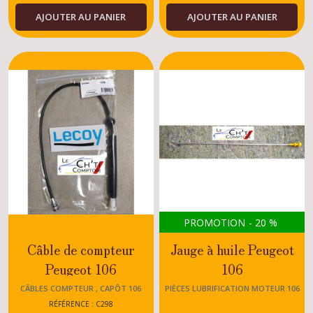
- TU5D - TU4D
AJOUTER AU PANIER
AJOUTER AU PANIER
PROMOTION
-
20
%
Câble de compteur
Jauge à huile Peugeot
Peugeot 106
106
S16/XSI/RALLYE/DIAESEL/ESSENCE
Rallye/XSI/XS/SPOR
CÂBLES COMPTEUR , CAPÔT 106
PIÈCES LUBRIFICATION MOTEUR 106
TU
RÉFÉRENCE : C298