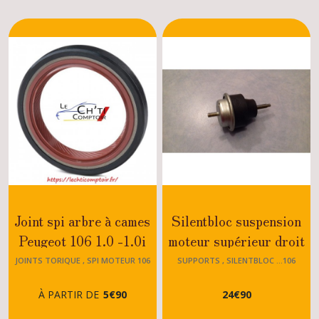
Joint spi arbre à cames
Silentbloc suspension
Peugeot 106 1.0 -1.0i
moteur supérieur droit
1.1- 1.1i - 1. 4 - 1.4i -
106 XSI / RALLYE /
JOINTS TORIQUE , SPI MOTEUR 106
SUPPORTS , SILENTBLOC ...106
1.6 - 1.6i -1.4D - 1.5D -
SPORT
À PARTIR DE
5
€
90
24
€
90
TU9 - TU1 - TU3 TU5