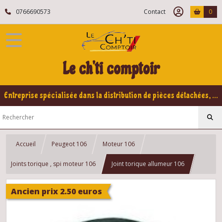
0766690573
Contact
0
Le ch'ti comptoir
Entreprise spécialisée dans la distribution de pièces détachées, refabrication pour voitures Yountimers Peugeot 205 GTI, 309 GTI - GTI16
Accueil
Peugeot 106
Moteur 106
Joints torique , spi moteur 106
Joint torique allumeur 106
Ancien prix 2.50 euros