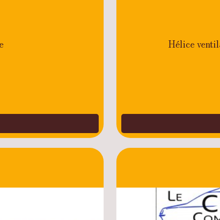
e
Hélice venti