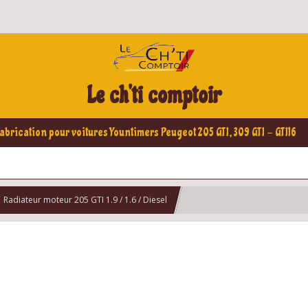
Le ch'ti comptoir
abrication pour voitures Yountimers Peugeot 205 GTI, 309 GTI - GTI16
Radiateur moteur 205 GTI 1.9 / 1.6 / Diesel