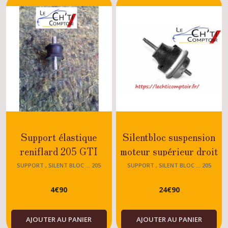
Support élastique
Silentbloc suspension
reniflard 205 GTI
moteur supérieur droit
205 GTI - RALLYE -
SUPPORT , SILENT BLOC ... 205
SUPPORT , SILENT BLOC ... 205
XS -DTURBO - TOUT
4
€
90
24
€
90
MODELES - XU - TU
AJOUTER AU PANIER
AJOUTER AU PANIER