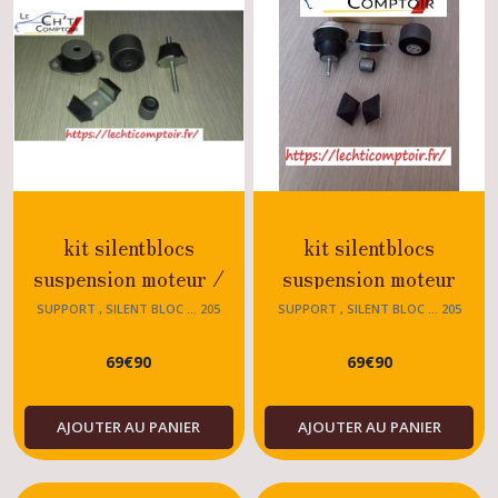
kit silentblocs
kit silentblocs
suspension moteur /
suspension moteur
boîte Peugeot 205 Rallye
Peugeot 205 moteur TU
SUPPORT , SILENT BLOC ... 205
SUPPORT , SILENT BLOC ... 205
- XS - GT - JUNIOR
69
€
90
69
€
90
AJOUTER AU PANIER
AJOUTER AU PANIER