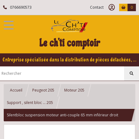
0766690573
Contact
0
Le ch'ti comptoir
Entreprise spécialisée dans la distribution de pièces détachées, refabrication pour voitures Yountimers Peugeot 205 GTI, 309 GTI - GTI16
Accueil
Peugeot 205
Moteur 205
Support , silent bloc ... 205
Silentbloc suspension moteur anti-couple 65 mm inférieur droit
Peugeot 205 Rallye - XS - GT - JUNIOR - Tous moteurs TU