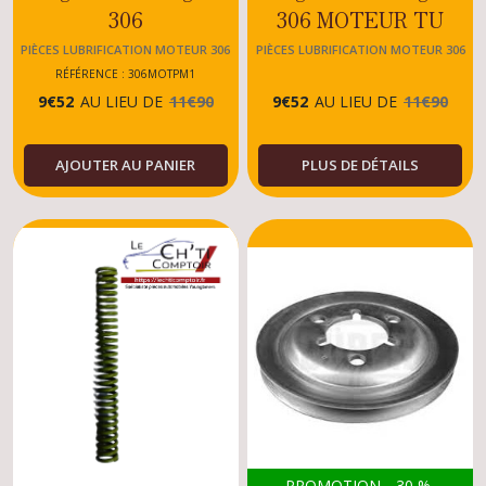
306
306 MOTEUR TU
XUD9/XUD9T/XUD7
PIÈCES LUBRIFICATION MOTEUR 306
PIÈCES LUBRIFICATION MOTEUR 306
RÉFÉRENCE : 306MOTPM1
9
€
52
AU LIEU DE
11
€
90
9
€
52
AU LIEU DE
11
€
90
AJOUTER AU PANIER
PLUS DE DÉTAILS
PROMOTION
-
30
%