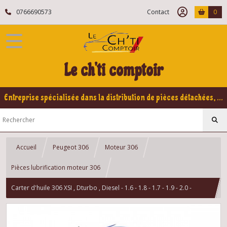
0766690573
Contact
0
Le ch'ti comptoir
Entreprise spécialisée dans la distribution de pièces détachées, refabrication pour voitures Yountimers Peugeot 205 GTI, 309 GTI - GTI16
Accueil
Peugeot 306
Moteur 306
Pièces lubrification moteur 306
Carter d'huile 306 XSI , Dturbo , Diesel - 1.6 - 1.8 - 1.7 - 1.9 - 2.0 -
ESSENCE -DIESEL