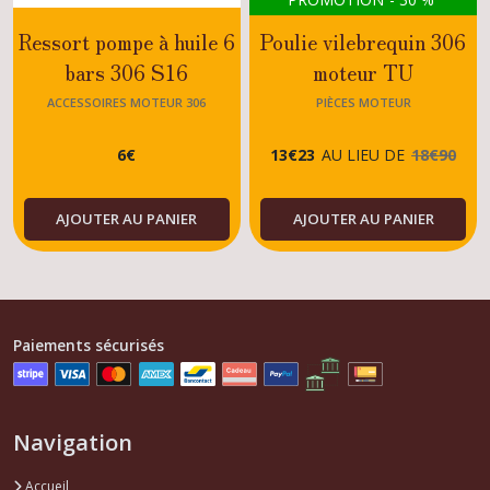
Ressort pompe à huile 6
Poulie vilebrequin 306
bars 306 S16
moteur TU
ACCESSOIRES MOTEUR 306
PIÈCES MOTEUR
6
€
13
€
23
AU LIEU DE
18
€
90
AJOUTER AU PANIER
AJOUTER AU PANIER
Paiements sécurisés
Navigation
Accueil