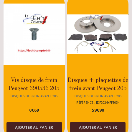
Vis disque de frein
Disques + plaquettes de
Peugeot 690536 205
frein avant Peugeot 205
GTI - RALLYE - XS -
XS , ROLAND GARROS
DISQUES DE FREIN AVANT 205
DISQUES DE FREIN AVANT 205
GT - DTURBO -
, XT , TD , DISEL ,
RÉFÉRENCE : JDF2024+PF1034
0
€
69
59
€
90
DIESEL - ESSENCE -
ESSENCE
TOUS MODELES
AJOUTER AU PANIER
AJOUTER AU PANIER