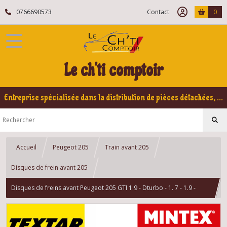
0766690573
Contact
0
Le ch'ti comptoir
Entreprise spécialisée dans la distribution de pièces détachées, refabrication pour voitures Yountimers Peugeot 205 GTI, 309 GTI - GTI16
Accueil
Peugeot 205
Train avant 205
Disques de frein avant 205
Disques de freins avant Peugeot 205 GTI 1.9 - Dturbo - 1. 7 - 1.9 -
XUD7T - XU9