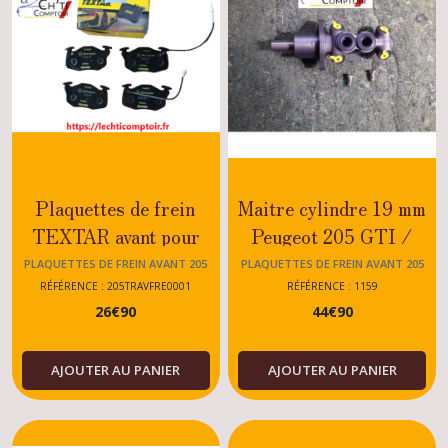
Plaquettes de frein
Maitre cylindre 19 mm
TEXTAR avant pour
Peugeot 205 GTI /
Peugeot 205 Rallye -
RALLYE / DTURBO
PLAQUETTES DE FREIN AVANT 205
PLAQUETTES DE FREIN AVANT 205
GTI 1.6 - XS -
RÉFÉRENCE : 205TRAVFRE0001
RÉFÉRENCE : 1159
26
€
90
44
€
90
DTURBO - JUNIOR -
ESSENCE - DIESEL
AJOUTER AU PANIER
AJOUTER AU PANIER