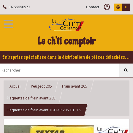
0766690573
Contact
0
Le ch'ti comptoir
Entreprise spécialisée dans la distribution de pièces détachées, refabrication pour voitures Yountimers Peugeot 205 GTI, 309 GTI - GTI16
Accueil
Peugeot 205
Train avant 205
Plaquettes de frein avant 205
Plaquettes de frein avant TEXTAR 205 GTI 1.9