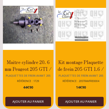
Maitre cylindre 20. 6
Kit montage Plaquette
mm Peugeot 205 GTI /
de frein 205 GTI 1.6 /
RALLYE / DTURBO
RALLYE
PLAQUETTES DE FREIN AVANT 205
PLAQUETTES DE FREIN AVANT 205
RÉFÉRENCE : 1729
RÉFÉRENCE : 205TRAVFRE0004
44
€
90
14
€
90
AJOUTER AU PANIER
AJOUTER AU PANIER