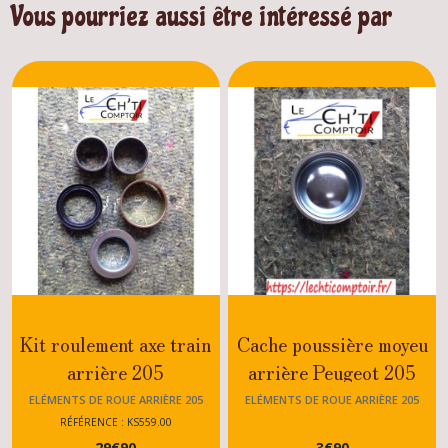
Vous pourriez aussi être intéressé par
Kit roulement axe train
Cache poussière moyeu
arrière 205
arrière Peugeot 205
GTI/RALLYE/DTURBO
GTI/CTI/RALLYDIES
ELÉMENTS DE ROUE ARRIÈRE 205
ELÉMENTS DE ROUE ARRIÈRE 205
MODELES
RÉFÉRENCE : KS559.00
29
€
90
3
€
90