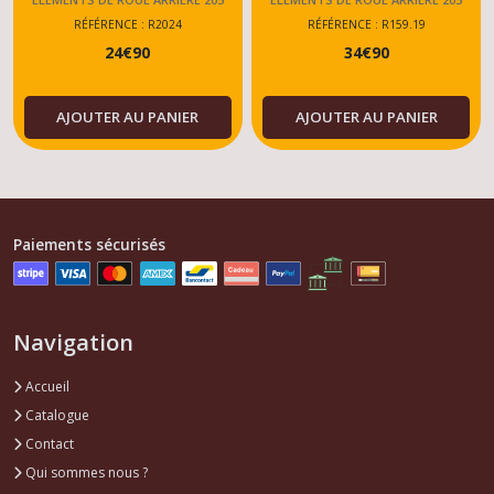
RALLYE-DTURBO-
DIESEL-TU-XU
RÉFÉRENCE : R2024
RÉFÉRENCE : R159.19
24
€
90
34
€
90
DIESEL-TU-XU
AJOUTER AU PANIER
AJOUTER AU PANIER
Paiements sécurisés
Navigation
Accueil
Catalogue
Contact
Qui sommes nous ?