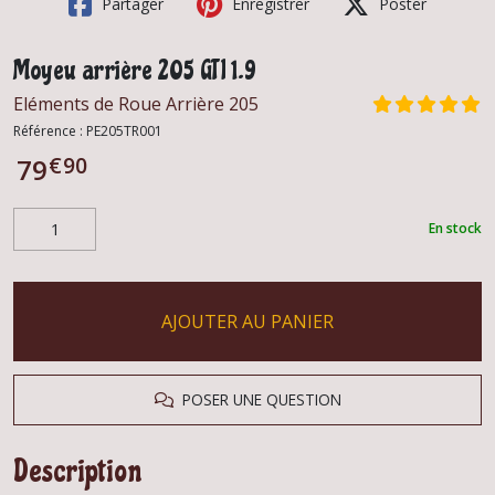
Partager
Enregistrer
Poster
Moyeu arrière 205 GTI 1.9
Eléments de Roue Arrière 205
Référence :
PE205TR001
€
90
79
En stock
AJOUTER AU PANIER
POSER UNE QUESTION
Description