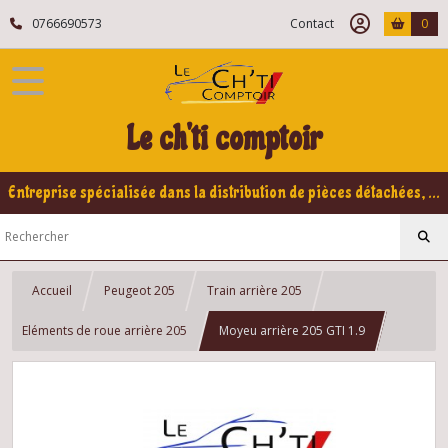
0766690573
Contact
0
Le ch'ti comptoir
Entreprise spécialisée dans la distribution de pièces détachées, refabrication pour voitures Yountimers Peugeot 205 GTI, 309 GTI - GTI16
Accueil
Peugeot 205
Train arrière 205
Eléments de roue arrière 205
Moyeu arrière 205 GTI 1.9