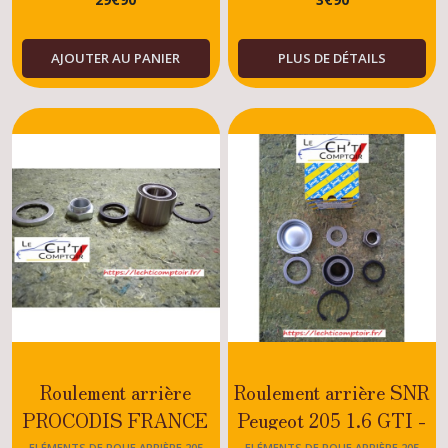
AJOUTER AU PANIER
PLUS DE DÉTAILS
Roulement arrière
Roulement arrière SNR
PROCODIS FRANCE
Peugeot 205 1.6 GTI -
Peugeot 205 1.6 GTI -
RALLYE-DTURBO-
ELÉMENTS DE ROUE ARRIÈRE 205
ELÉMENTS DE ROUE ARRIÈRE 205