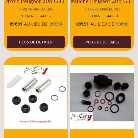
droit Peugeot 205 GTI
gauche Peugeot 205 GTI
1.9
1.9
ETRIERS ARRIÈRE 205
ETRIERS ARRIÈRE 205
RÉFÉRENCE : 440162
RÉFÉRENCE : 440161
89
€
91
AU LIEU DE
99
€
90
89
€
91
AU LIEU DE
99
€
90
PLUS DE DÉTAILS
PLUS DE DÉTAILS