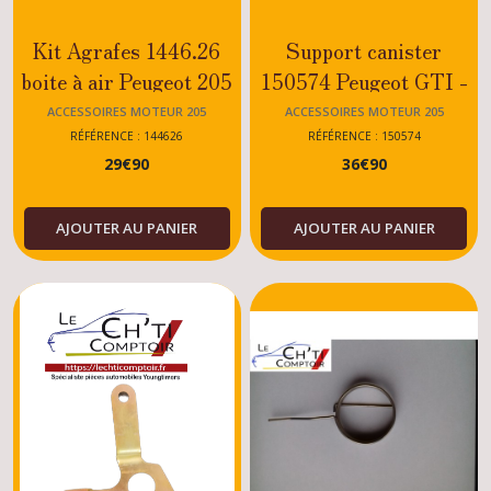
Kit Agrafes 1446.26
Support canister
boite à air Peugeot 205
150574 Peugeot GTI -
Rallye
CTI - XS - DTURBO -
ACCESSOIRES MOTEUR 205
ACCESSOIRES MOTEUR 205
ESSENCE - DIESEL
RÉFÉRENCE : 144626
RÉFÉRENCE : 150574
29
€
90
36
€
90
AJOUTER AU PANIER
AJOUTER AU PANIER