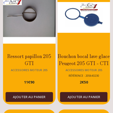
Ressort papillon 205
Bouchon bocal lave glace
GTI
Peugeot 205 GTI - CTI
- RALLYE - XS -
ACCESSOIRES MOTEUR 205
ACCESSOIRES MOTEUR 205
DTURBO - Essence -
RÉFÉRENCE : 205643230
11
€
90
2
€
50
Diesel - Tout modèle
AJOUTER AU PANIER
AJOUTER AU PANIER