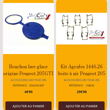
Bouchon lave glace
Kit Agrafes 1446.26
origine Peugeot 205GTI
boite à air Peugeot 205
- RALLYE - Tous
Rallye
ACCESSOIRES MOTEUR 205
ACCESSOIRES MOTEUR 205
modèles
RÉFÉRENCE : 205643230P
RÉFÉRENCE : 144626
4
€
90
29
€
90
AJOUTER AU PANIER
AJOUTER AU PANIER