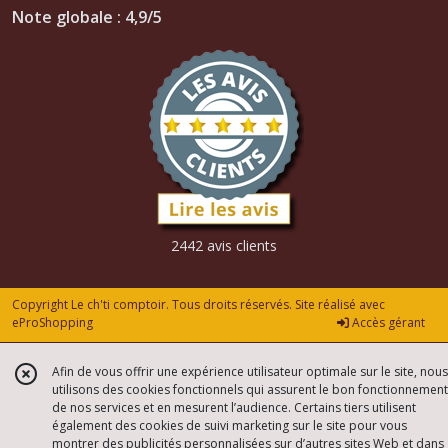
Note globale : 4,9/5
2442 avis clients
Copyright Le ch'ti comptoir. Tous droits réservés. Site réalisé avec
eProShopping
Accès gérant
Afin de vous offrir une expérience utilisateur optimale sur le site, nous
utilisons des cookies fonctionnels qui assurent le bon fonctionnement
de nos services et en mesurent l’audience. Certains tiers utilisent
également des cookies de suivi marketing sur le site pour vous
montrer des publicités personnalisées sur d’autres sites Web et dans