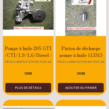
Pompe à huile 205 GTI
Piston de décharge
/CTI/1.9/1.6/Diesel -
pompe à huile 113313
Dturbo/1.7/XU
Peugeot 205 GTI-
PIÈCES LUBRIFICATION MOTEUR 205
PIÈCES LUBRIFICATION MOTEUR 205
RALLYE-DIESEL-
109
€
3
€
90
ESSENCE-XU-TU
PLUS DE DÉTAILS
AJOUTER AU PANIER