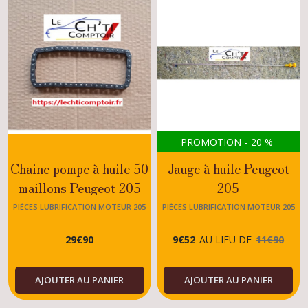
PROMOTION
-
20
%
Chaine pompe à huile 50
Jauge à huile Peugeot
maillons Peugeot 205
205
GTI 1.6 - 1.9
Rallye/XS/ROLAND
PIÈCES LUBRIFICATION MOTEUR 205
PIÈCES LUBRIFICATION MOTEUR 205
GARROS/MOTEUR TU
29
€
90
9
€
52
AU LIEU DE
11
€
90
AJOUTER AU PANIER
AJOUTER AU PANIER