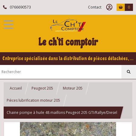
0766690573
Contact
0
Le ch'ti comptoir
Entreprise spécialisée dans la distribution de pièces détachées, refabrication pour voitures Yountimers Peugeot 205 GTI, 309 GTI - GTI16
Accueil
Peugeot 205
Moteur 205
Pièces lubrification moteur 205
Chaine pompe à huile 48 maillons Peugeot 205 GTI/Rallye/Diesel