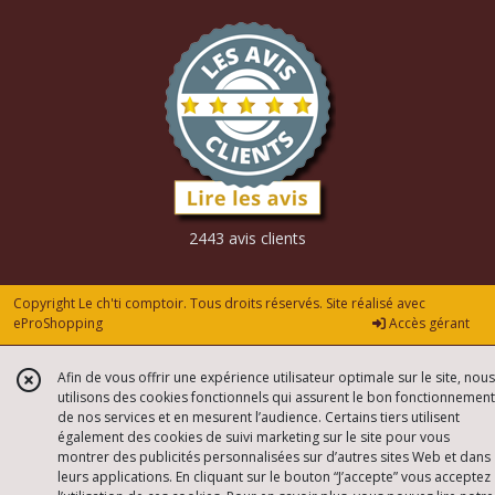
2443 avis clients
Copyright Le ch'ti comptoir. Tous droits réservés. Site réalisé avec
eProShopping
Accès gérant
Afin de vous offrir une expérience utilisateur optimale sur le site, nous
utilisons des cookies fonctionnels qui assurent le bon fonctionnement
de nos services et en mesurent l’audience. Certains tiers utilisent
également des cookies de suivi marketing sur le site pour vous
montrer des publicités personnalisées sur d’autres sites Web et dans
leurs applications. En cliquant sur le bouton “J’accepte” vous acceptez