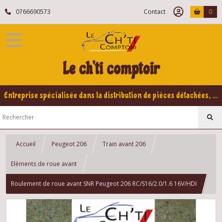
0766690573
Contact
0
Le ch'ti comptoir
Entreprise spécialisée dans la distribution de pièces détachées, refabrication pour voitures Yountimers Peugeot 205 GTI, 309 GTI - GTI16
Accueil
Peugeot 206
Train avant 206
Eléments de roue avant
Roulement de roue avant SNR Peugeot 206 RC/S16/2.0/1.6 16V/HDI