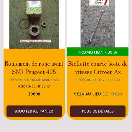
PROMOTION
-
30
%
Roulement de roue avant
Biellette courte boite de
SNR Peugeot 405
vitesse Citroën Ax
SRI/MI16
GTI/SPORT/GT/ESSE
ELÉMENTS DE ROUE AVANT 405
PIÈCES BOITE DE VITESSE AX
RÉFÉRENCE : R166.13
39
€
90
9
€
24
AU LIEU DE
13
€
20
AJOUTER AU PANIER
PLUS DE DÉTAILS