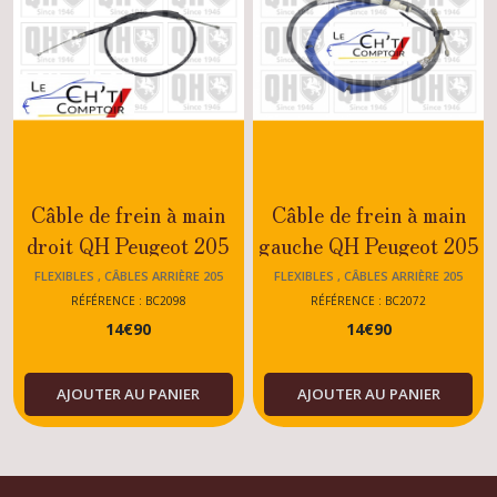
Câble de frein à main
Câble de frein à main
droit QH Peugeot 205
gauche QH Peugeot 205
GTI 1.6 / RALLYE /
GTI 1.6 /RALLYE
FLEXIBLES , CÂBLES ARRIÈRE 205
FLEXIBLES , CÂBLES ARRIÈRE 205
ESSENCE / DIESEL
/ESSENCE /DIESEL
RÉFÉRENCE : BC2098
RÉFÉRENCE : BC2072
14
€
90
14
€
90
AJOUTER AU PANIER
AJOUTER AU PANIER