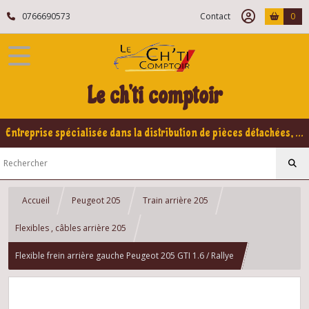
0766690573
Contact
0
Le ch'ti comptoir
Entreprise spécialisée dans la distribution de pièces détachées, refabrication pour voitures Yountimers Peugeot 205 GTI, 309 GTI - GTI16
Accueil
Peugeot 205
Train arrière 205
Flexibles , câbles arrière 205
Flexible frein arrière gauche Peugeot 205 GTI 1.6 / Rallye