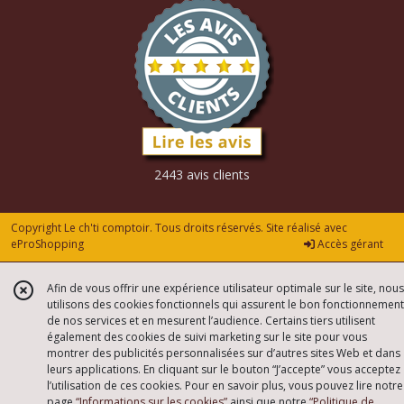
2443 avis clients
Copyright Le ch'ti comptoir. Tous droits réservés. Site réalisé avec
eProShopping
Accès gérant
Afin de vous offrir une expérience utilisateur optimale sur le site, nous
utilisons des cookies fonctionnels qui assurent le bon fonctionnement
de nos services et en mesurent l’audience. Certains tiers utilisent
également des cookies de suivi marketing sur le site pour vous
montrer des publicités personnalisées sur d’autres sites Web et dans
leurs applications. En cliquant sur le bouton “J’accepte” vous acceptez
l’utilisation de ces cookies. Pour en savoir plus, vous pouvez lire notre
page
“Informations sur les cookies”
ainsi que notre
“Politique de