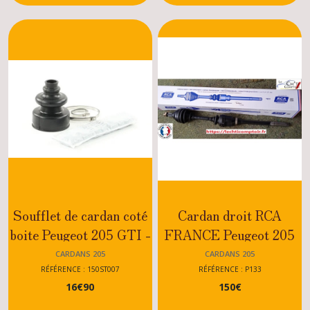
Soufflet de cardan coté
Cardan droit RCA
boite Peugeot 205 GTI -
FRANCE Peugeot 205
CTI - DIESEL - XU
GTI 1.9
CARDANS 205
CARDANS 205
RÉFÉRENCE : 150ST007
RÉFÉRENCE : P133
16
€
90
150
€