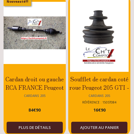
Nouveauté!!!
Cardan droit ou gauche
Soufflet de cardan coté
RCA FRANCE Peugeot
roue Peugeot 205 GTI -
205 moteur XV-XW-
CTI - DIESEL - XU
CARDANS 205
CARDANS 205
XY-XZ
RÉFÉRENCE : 150ST084
84
€
90
16
€
90
PLUS DE DÉTAILS
AJOUTER AU PANIER