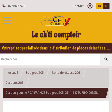
0766690573
Contact
0
Le ch'ti comptoir
Entreprise spécialisée dans la distribution de pièces détachées, refabrication pour voitures Yountimers Peugeot 205 GTI, 309 GTI - GTI16
Accueil
Peugeot 205
Boite de vitesse 205
Cardans 205
Cardan gauche RCA FRANCE Peugeot 205 GTI 1.6-DTURBO-DIESEL-
XU5-XUD7-XUD7T