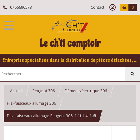
0766690573
Contact
0
Le ch'ti comptoir
Entreprise spécialisée dans la distribution de pièces détachées, refabrication pour voitures Yountimers Peugeot 205 GTI, 309 GTI - GTI16
Accueil
Peugeot 306
Eléments électrique 306
Fils -faisceaux allumage 306
Fils - faisceaux allumage Peugeot 306 -1.1i-1.4i-1.6i