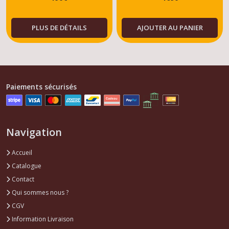
GTI 1.6- 1.9
DTURBO - GT -
DIESEL-ESSENCE -
PLUS DE DÉTAILS
AJOUTER AU PANIER
TOUS MODELES
Paiements sécurisés
Navigation
Accueil
Catalogue
Contact
Qui sommes nous ?
CGV
Information Livraison