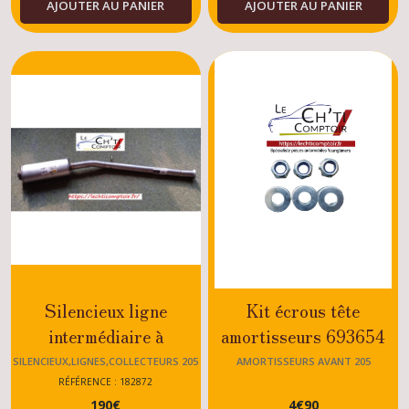
AJOUTER AU PANIER
AJOUTER AU PANIER
Silencieux ligne
Kit écrous tête
intermédiaire à
amortisseurs 693654
collerette (ligne en 2
Peugeot 205 GTI -
SILENCIEUX,LIGNES,COLLECTEURS 205
AMORTISSEURS AVANT 205
parties) Peugeot 205
RALLYE - XS -
RÉFÉRENCE : 182872
190
€
4
€
90