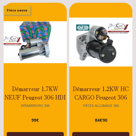
Pièce neuve
Démarreur 1.7KW
Démarreur 1.2KW HC
NEUF Peugeot 306 HDI
CARGO Peugeot 306
- DTURBO - DT -
XS-ROLAND GARROS
DÉMARREURS 306
PIÈCES ALLUMAGE 306
DIESEL - 2.0 - 1.9
Moteur TU-1.1-1.4-1.6
99
€
84
€
90