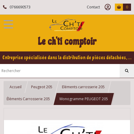
0766690573
Contact
0
Le ch'ti comptoir
Entreprise spécialisée dans la distribution de pièces détachées, refabrication pour voitures Yountimers Peugeot 205 GTI, 309 GTI - GTI16
Accueil
Peugeot 205
Eléments carrosserie 205
Éléments Carrosserie 205
Monogramme PEUGEOT 205