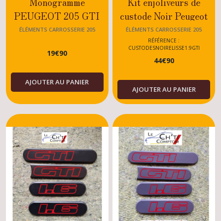
Monogramme
Kit enjoliveurs de
PEUGEOT 205 GTI
custode Noir Peugeot
205 GTI 1.9
ÉLÉMENTS CARROSSERIE 205
ÉLÉMENTS CARROSSERIE 205
RÉFÉRENCE :
CUSTODESNOIRELISSE1.9GTI
19
€
90
44
€
90
AJOUTER AU PANIER
AJOUTER AU PANIER