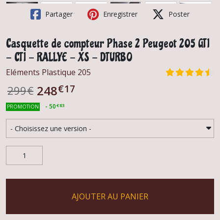
Partager
Enregistrer
Poster
Casquette de compteur Phase 2 Peugeot 205 GTI
- CTI - RALLYE - XS - DTURBO
Eléments Plastique 205
€
17
248
299
€
-
50
€
83
PROMOTION
AJOUTER AU PANIER