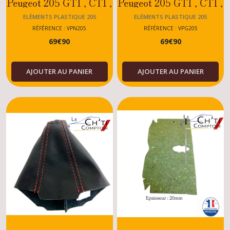
Peugeot 205 GTI , CTI ,
Peugeot 205 GTI , CTI ,
XS , DTURBO , TOUS
XS , DTURBO , TOUS
ELÉMENTS PLASTIQUE 205
ELÉMENTS PLASTIQUE 205
MODELES
MODELES
RÉFÉRENCE : VPN205
RÉFÉRENCE : VPG205
69
€
90
69
€
90
AJOUTER AU PANIER
AJOUTER AU PANIER