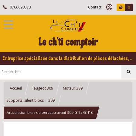
0766690573
Contact
0
Le ch'ti comptoir
Entreprise spécialisée dans la distribution de pièces détachées, refabrication pour voitures Yountimers Peugeot 205 GTI, 309 GTI - GTI16
Accueil
Peugeot 309
Moteur 309
Supports, silent blocs ... 309
Articulation bras de berceau avant 309 GTI / GTI16