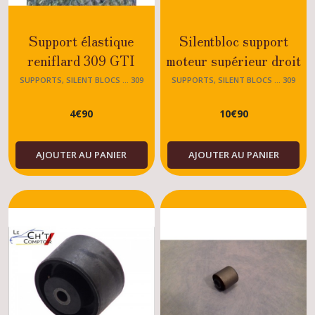
Support élastique
Silentbloc support
reniflard 309 GTI
moteur supérieur droit
Peugeot 309 avant
SUPPORTS, SILENT BLOCS ... 309
SUPPORTS, SILENT BLOCS ... 309
07/1989 Moteur TU -
4
€
90
10
€
90
E1 -G1 -E2 - G2 (
moteur simca)
AJOUTER AU PANIER
AJOUTER AU PANIER