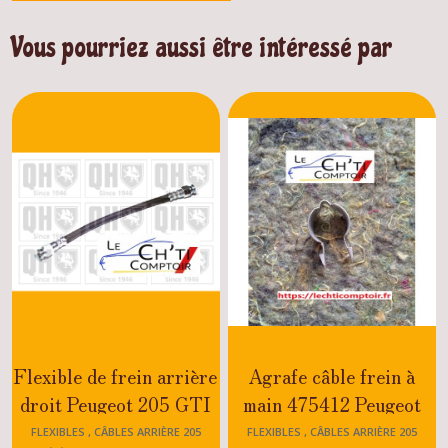
Vous pourriez aussi être intéressé par
Flexible de frein arrière
Agrafe câble frein à
droit Peugeot 205 GTI
main 475412 Peugeot
1.6 /RALLYE
205 GTI-RALLYE-XS-
FLEXIBLES , CÂBLES ARRIÈRE 205
FLEXIBLES , CÂBLES ARRIÈRE 205