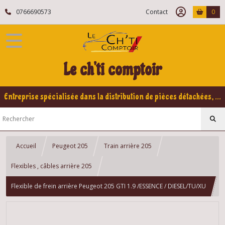
0766690573
Contact
0
Le ch'ti comptoir
Entreprise spécialisée dans la distribution de pièces détachées, refabrication pour voitures Yountimers Peugeot 205 GTI, 309 GTI - GTI16
Accueil
Peugeot 205
Train arrière 205
Flexibles , câbles arrière 205
Flexible de frein arrière Peugeot 205 GTI 1.9 /ESSENCE / DIESEL/TU/XU