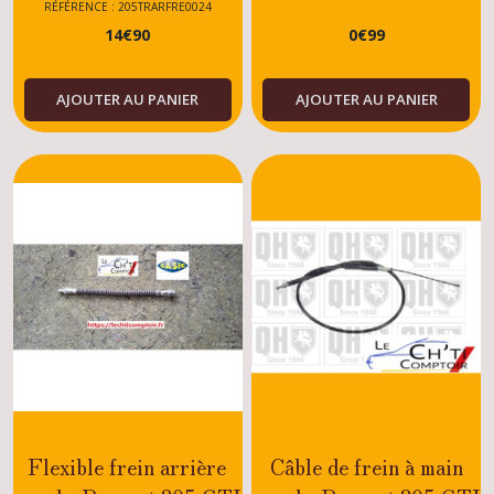
/ESSENCE /
DTURBO-DIESEL-
RÉFÉRENCE : 205TRARFRE0024
14
€
90
0
€
99
DIESEL/TU/XU
ESSENCE
AJOUTER AU PANIER
AJOUTER AU PANIER
Flexible frein arrière
Câble de frein à main