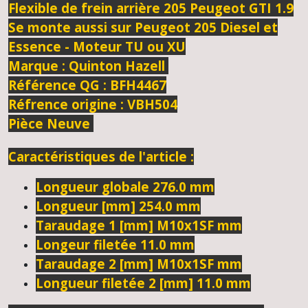
Flexible de frein arrière 205 Peugeot GTI 1.9
Se monte aussi sur Peugeot 205 Diesel et
Essence - Moteur TU ou XU
Marque : Quinton Hazell
Référence QG : BFH4467
Réfrence origine :
VBH504
Pièce Neuve
Caractéristiques de l'article :
Longueur globale
276.0 mm
Longueur [mm]
254.0 mm
Taraudage 1 [mm]
M10x1SF mm
Longeur filetée
11.0 mm
Taraudage 2 [mm]
M10x1SF mm
Longueur filetée 2 [mm]
11.0 mm