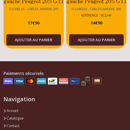
gauche Peugeot 205 GTI
gauche Peugeot 205 GTI
1.6 / Rallye
1.9
FLEXIBLES , CÂBLES ARRIÈRE 205
FLEXIBLES , CÂBLES ARRIÈRE 205
RÉFÉRENCE : BC2249
17
€
90
14
€
90
AJOUTER AU PANIER
AJOUTER AU PANIER
Paiements sécurisés
Navigation
Accueil
Catalogue
Contact